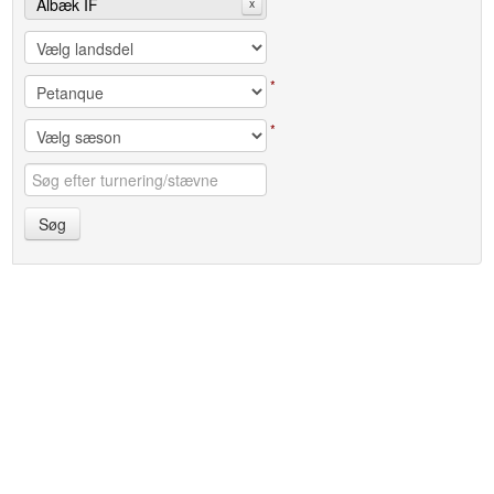
Ålbæk IF
x
*
*