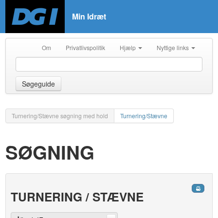
Min Idræt
Om
Privatlivspolitik
Hjælp
Nyttige links
Søgeguide
Turnering/Stævne søgning med hold
Turnering/Stævne
SØGNING
TURNERING / STÆVNE