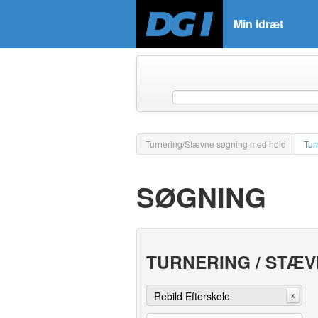
Min Idræt
Turnering/Stævne søgning med hold
Tur
SØGNING
TURNERING / STÆ
Rebild Efterskole
x