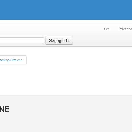
Om
Privatliv
Søgeguide
nering/Stævne
VNE