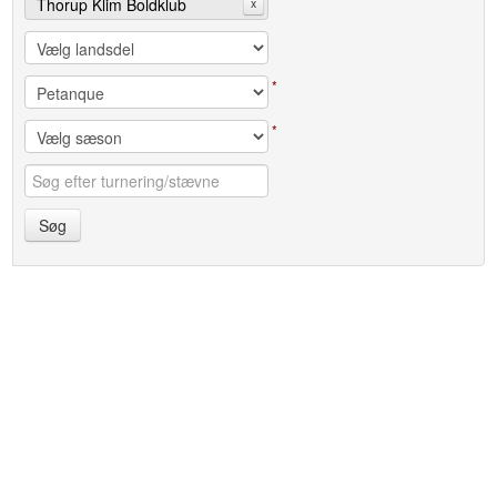
Thorup Klim Boldklub
x
*
*