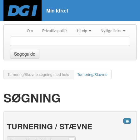
Min Idræt
Om
Privatlivspolitik
Hjælp
Nyttige links
Søgeguide
Turnering/Stævne søgning med hold
Turnering/Stævne
SØGNING
TURNERING / STÆVNE