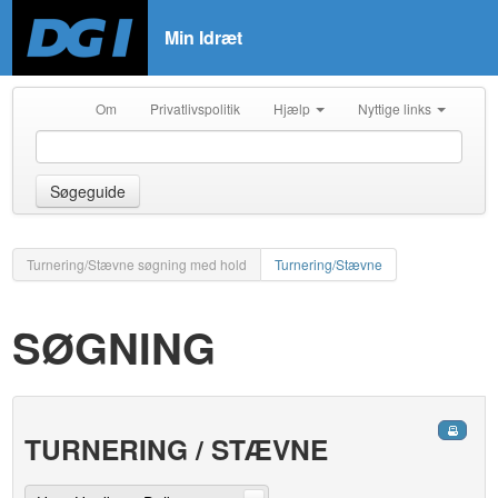
Min Idræt
Om
Privatlivspolitik
Hjælp
Nyttige links
Søgeguide
Turnering/Stævne søgning med hold
Turnering/Stævne
SØGNING
TURNERING / STÆVNE