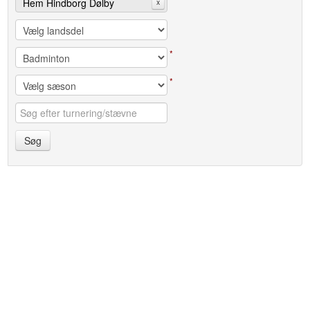
Hem Hindborg Dølby
x
Idrætsforening
*
*