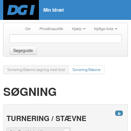
Min Idræt
Om
Privatlivspolitik
Hjælp
Nyttige links
Søgeguide
Turnering/Stævne søgning med hold
Turnering/Stævne
SØGNING
TURNERING / STÆVNE