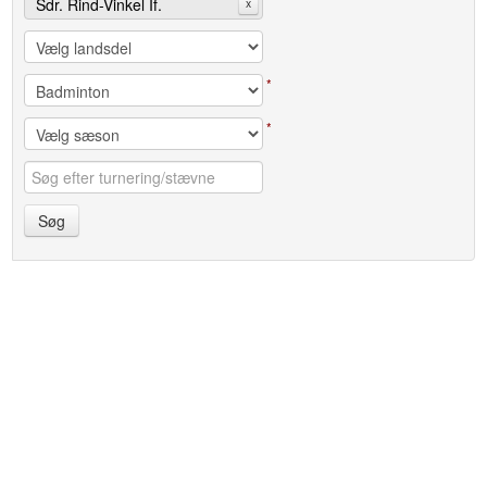
Sdr. Rind-Vinkel If.
x
*
*