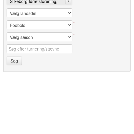
Silkeborg Idrætsforening,
x
Fodbold
*
*