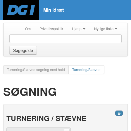
Min Idræt
Om
Privatlivspolitik
Hjælp
Nyttige links
Søgeguide
Turnering/Stævne søgning med hold
Turnering/Stævne
SØGNING
TURNERING / STÆVNE