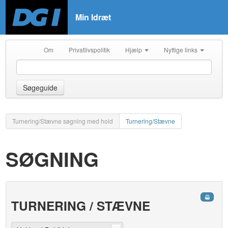
Min Idræt
Om
Privatlivspolitik
Hjælp
Nyttige links
Søgeguide
Turnering/Stævne søgning med hold
Turnering/Stævne
SØGNING
TURNERING / STÆVNE