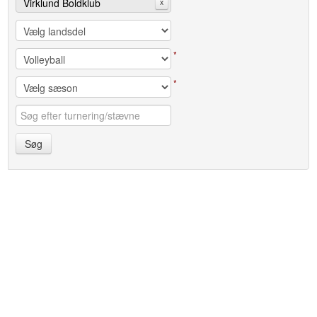
Virklund Boldklub
x
*
*