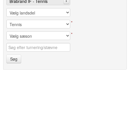
Brabrand IF - Tennis
x
*
*