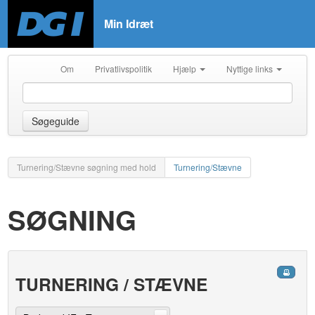
Min Idræt
Om
Privatlivspolitik
Hjælp
Nyttige links
Søgeguide
Turnering/Stævne søgning med hold
Turnering/Stævne
SØGNING
TURNERING / STÆVNE