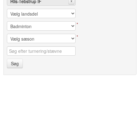
Riis-Tebstrup IF
x
*
*