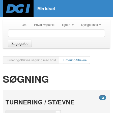
Min Idræt
Om
Privatlivspolitik
Hjælp
Nyttige links
Søgeguide
Turnering/Stævne søgning med hold
Turnering/Stævne
SØGNING
TURNERING / STÆVNE