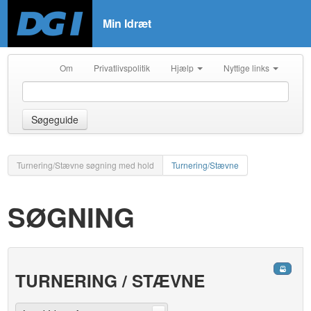
Min Idræt
Om
Privatlivspolitik
Hjælp
Nyttige links
Søgeguide
Turnering/Stævne søgning med hold
Turnering/Stævne
SØGNING
TURNERING / STÆVNE