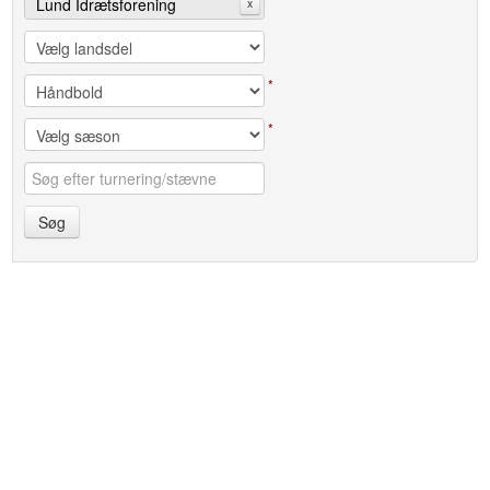
Lund Idrætsforening
x
*
*