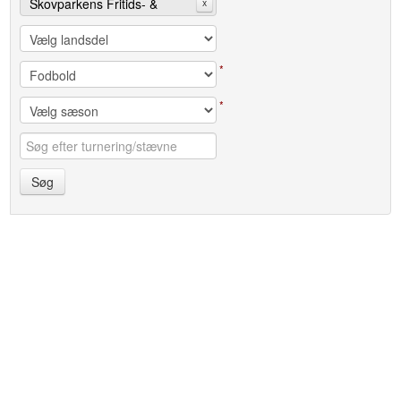
Skovparkens Fritids- &
x
Idrætsforening
*
*