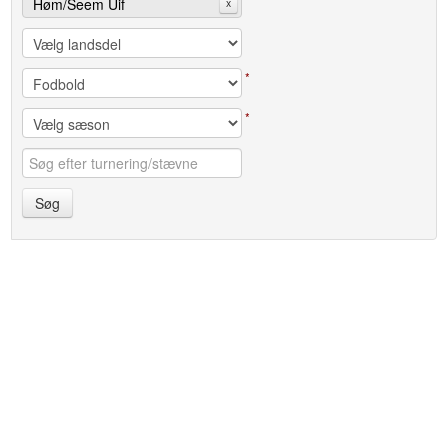
Høm/Seem Uif
x
*
*