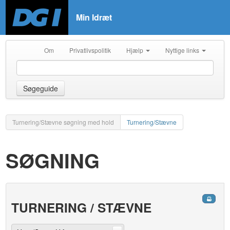
Min Idræt
Om
Privatlivspolitik
Hjælp
Nyttige links
Søgeguide
Turnering/Stævne søgning med hold
Turnering/Stævne
SØGNING
TURNERING / STÆVNE