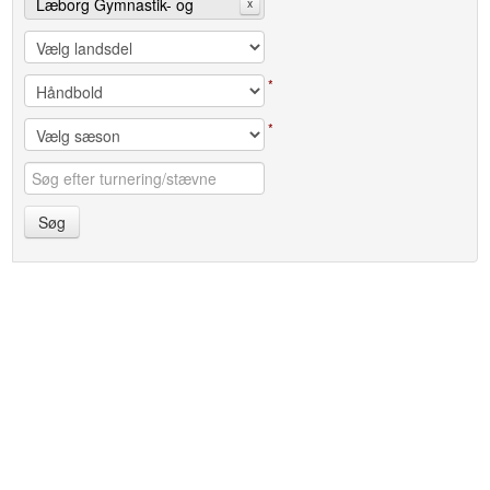
Læborg Gymnastik- og
x
Ungdomsforening
*
*