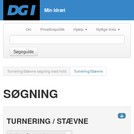
Min Idræt
Om
Privatlivspolitik
Hjælp
Nyttige links
Søgeguide
Turnering/Stævne søgning med hold
Turnering/Stævne
SØGNING
TURNERING / STÆVNE