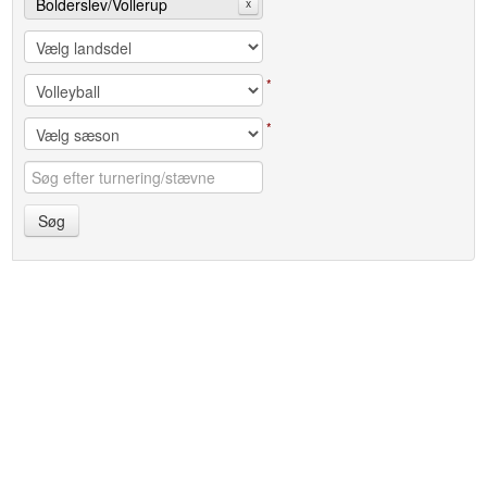
Bolderslev/Vollerup
x
Ungdomsforening
*
*