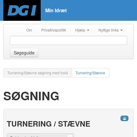
Min Idræt
Om
Privatlivspolitik
Hjælp
Nyttige links
Søgeguide
Turnering/Stævne søgning med hold
Turnering/Stævne
SØGNING
TURNERING / STÆVNE