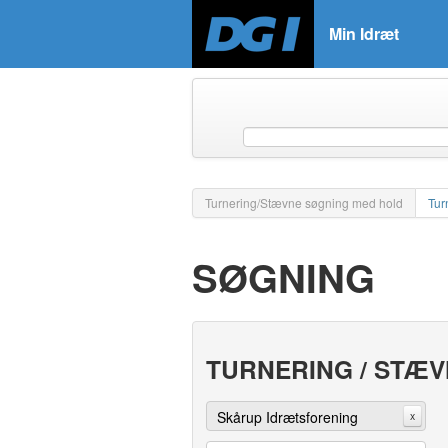
Min Idræt
Turnering/Stævne søgning med hold
Tur
SØGNING
TURNERING / STÆ
Skårup Idrætsforening
x