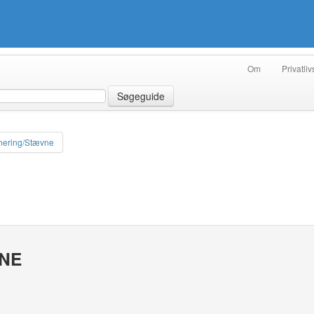
Om
Privatliv
Søgeguide
nering/Stævne
VNE