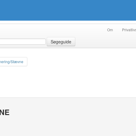
Om
Privatliv
Søgeguide
nering/Stævne
VNE