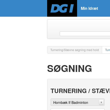
Min Idræt
Turnering/Stævne søgning med hold
Tur
SØGNING
TURNERING / STÆ
Hornbæk If Badminton
x