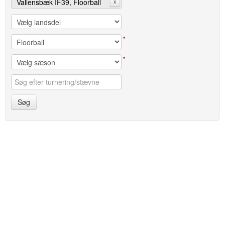
Vallensbæk IF39, Floorball
x
*
*