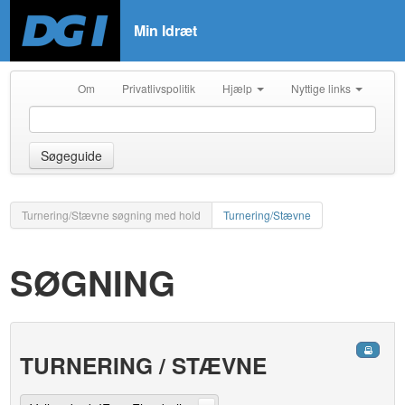
Min Idræt
Om
Privatlivspolitik
Hjælp
Nyttige links
Søgeguide
Turnering/Stævne søgning med hold
Turnering/Stævne
SØGNING
TURNERING / STÆVNE