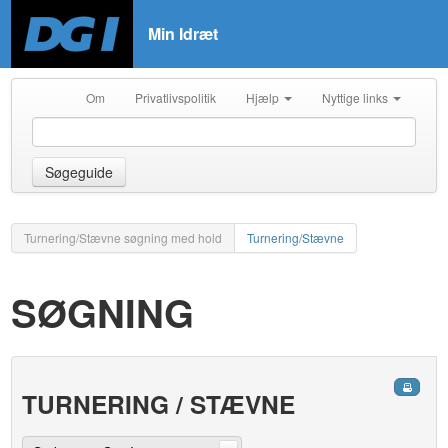
Min Idræt
Om
Privatlivspolitik
Hjælp
Nyttige links
Søgeguide
Turnering/Stævne søgning med hold
Turnering/Stævne
SØGNING
TURNERING / STÆVNE