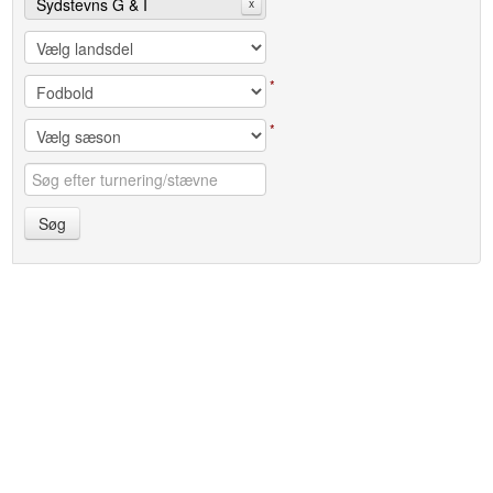
Sydstevns G & I
x
*
*