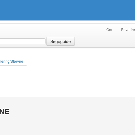
Om
Privatliv
Søgeguide
nering/Stævne
VNE