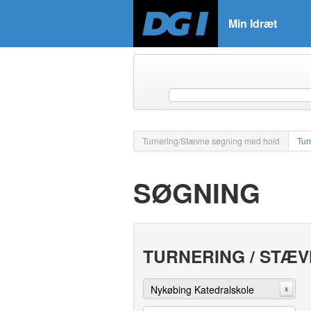
Min Idræt
Turnering/Stævne søgning med hold
Tur
SØGNING
TURNERING / STÆ
Nykøbing Katedralskole
x
(gymnasie)