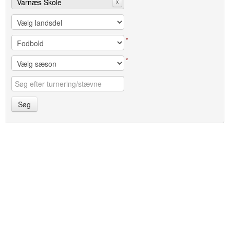
Varnæs Skole
x
*
*