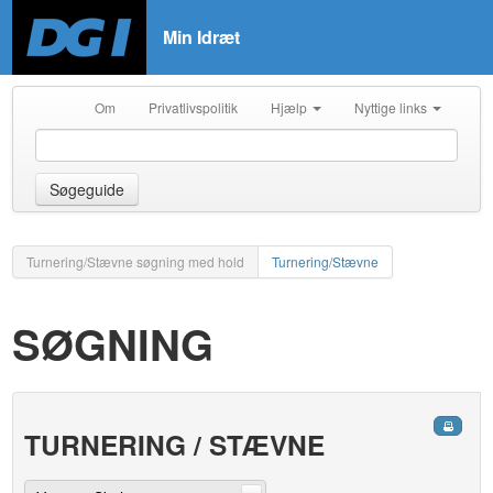
Min Idræt
Om
Privatlivspolitik
Hjælp
Nyttige links
Søgeguide
Turnering/Stævne søgning med hold
Turnering/Stævne
SØGNING
TURNERING / STÆVNE