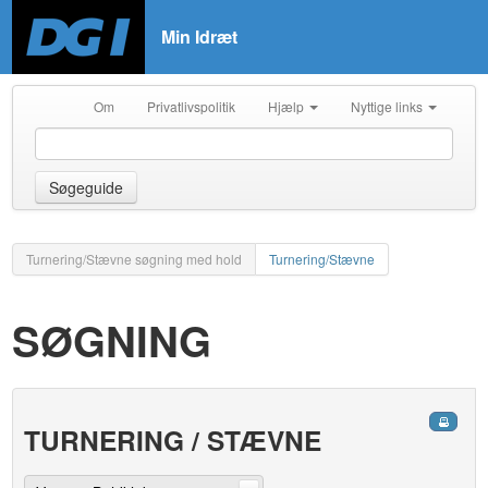
Min Idræt
Om
Privatlivspolitik
Hjælp
Nyttige links
Søgeguide
Turnering/Stævne søgning med hold
Turnering/Stævne
SØGNING
TURNERING / STÆVNE