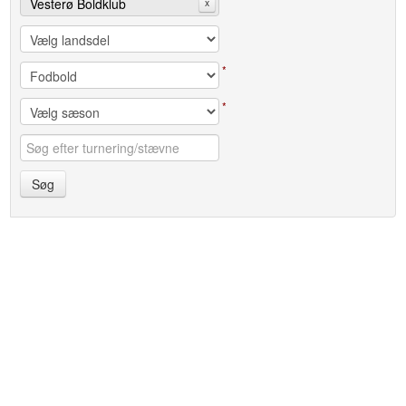
Vesterø Boldklub
x
*
*