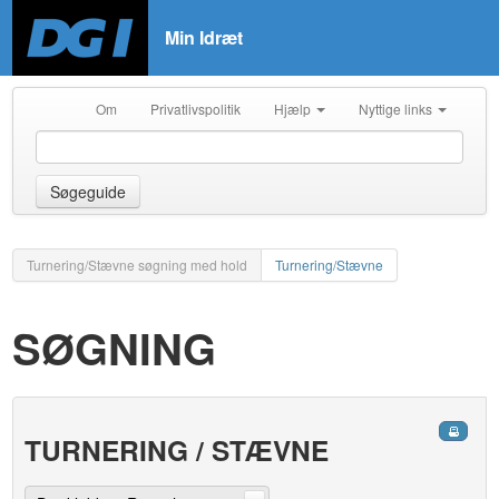
Min Idræt
Om
Privatlivspolitik
Hjælp
Nyttige links
Søgeguide
Turnering/Stævne søgning med hold
Turnering/Stævne
SØGNING
TURNERING / STÆVNE