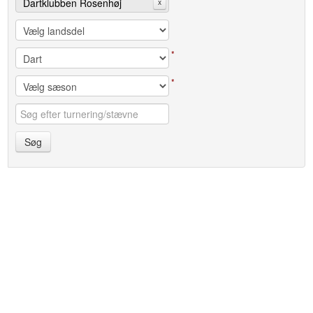
Dartklubben Rosenhøj
x
*
*