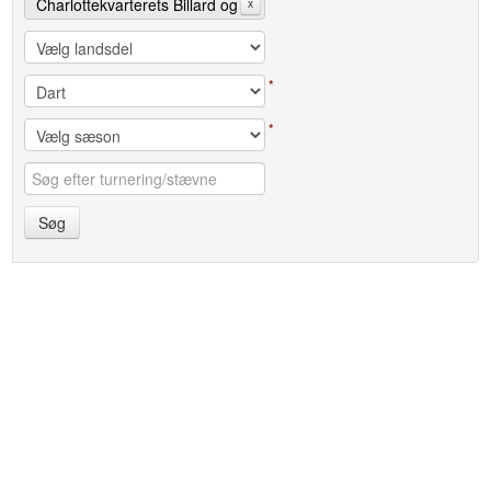
Charlottekvarterets Billard og
x
Dartklub Grotten
*
*