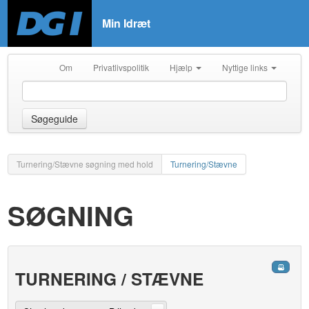
Min Idræt
Om
Privatlivspolitik
Hjælp
Nyttige links
Søgeguide
Turnering/Stævne søgning med hold
Turnering/Stævne
SØGNING
TURNERING / STÆVNE