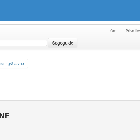
Om
Privatliv
Søgeguide
nering/Stævne
VNE