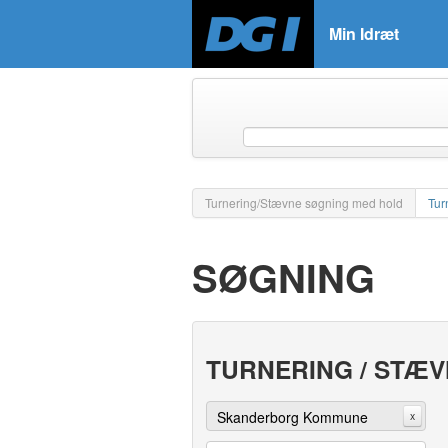
Min Idræt
Turnering/Stævne søgning med hold
Tur
SØGNING
TURNERING / STÆ
Skanderborg Kommune
x