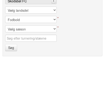
Skodsbøl FC
x
*
*