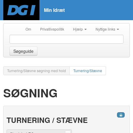
Min Idræt
Om
Privatlivspolitik
Hjælp
Nyttige links
Søgeguide
Turnering/Stævne søgning med hold
Turnering/Stævne
SØGNING
TURNERING / STÆVNE