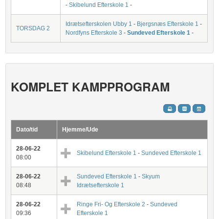
-
Skibelund Efterskole 1
-
Idrætsefterskolen Ubby 1
-
Bjergsnæs Efterskole 1
-
TORSDAG 2
Nordfyns Efterskole 3
-
Sundeved Efterskole 1
-
KOMPLET KAMPPROGRAM
Dato/tid
Hjemme/Ude
28-06-22
Skibelund Efterskole 1
-
Sundeved Efterskole 1
08:00
28-06-22
Sundeved Efterskole 1
-
Skyum
08:48
Idrætsefterskole 1
28-06-22
Ringe Fri- Og Efterskole 2
-
Sundeved
09:36
Efterskole 1