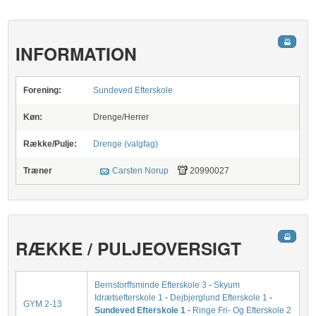
INFORMATION
Forening:
Sundeved Efterskole
Køn:
Drenge/Herrer
Række/Pulje:
Drenge (valgfag)
Træner
Carsten Norup
20990027
RÆKKE / PULJEOVERSIGT
Bernstorffsminde Efterskole 3
-
Skyum
Idrætsefterskole 1
-
Dejbjerglund Efterskole 1
-
GYM 2-13
Sundeved Efterskole 1
-
Ringe Fri- Og Efterskole 2