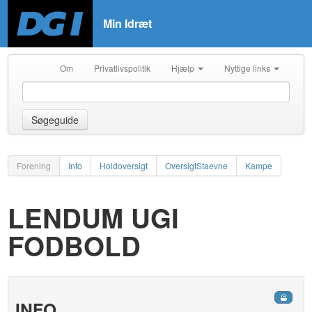
Min Idræt
Om
Privatlivspolitik
Hjælp
Nyttige links
Søgeguide
Forening
Info
Holdoversigt
OversigtStaevne
Kampe
LENDUM UGI
FODBOLD
INFO