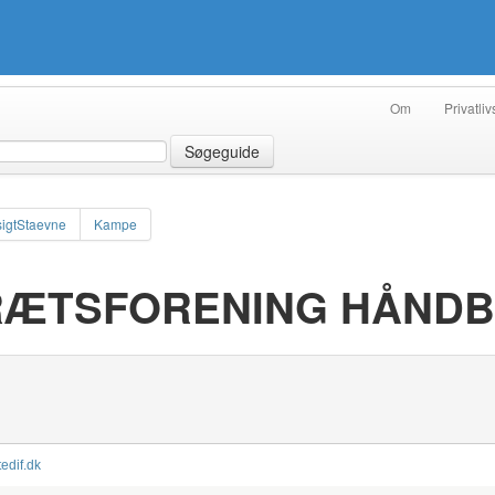
Om
Privatliv
Søgeguide
igtStaevne
Kampe
RÆTSFORENING HÅND
tedif.dk