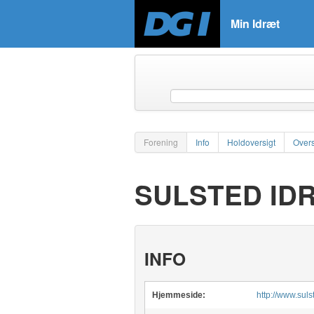
Min Idræt
Forening
Info
Holdoversigt
Overs
SULSTED ID
INFO
Hjemmeside:
http://www.suls