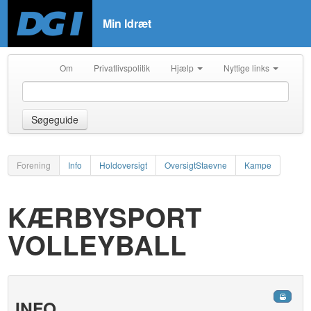
Min Idræt
Om
Privatlivspolitik
Hjælp
Nyttige links
Søgeguide
Forening
Info
Holdoversigt
OversigtStaevne
Kampe
KÆRBYSPORT
VOLLEYBALL
INFO