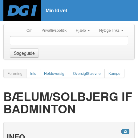
Min Idræt
Om
Privatlivspolitik
Hjælp
Nyttige links
Søgeguide
Forening
Info
Holdoversigt
OversigtStaevne
Kampe
BÆLUM/SOLBJERG IF
BADMINTON
INFO