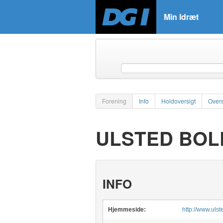
Min Idræt
Forening
Info
Holdoversigt
Overs
ULSTED BOL
INFO
Hjemmeside:
http://www.uls