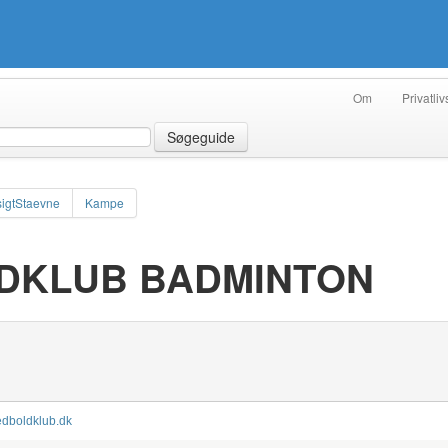
Om
Privatliv
Søgeguide
igtStaevne
Kampe
DKLUB BADMINTON
tedboldklub.dk