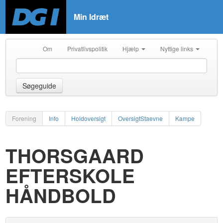
Min Idræt
Om
Privatlivspolitik
Hjælp
Nyttige links
Søgeguide
Forening
Info
Holdoversigt
OversigtStaevne
Kampe
THORSGAARD
EFTERSKOLE
HÅNDBOLD