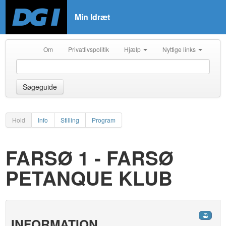
Min Idræt
Om
Privatlivspolitik
Hjælp
Nyttige links
Søgeguide
Hold
Info
Stilling
Program
FARSØ 1 - FARSØ
PETANQUE KLUB
INFORMATION