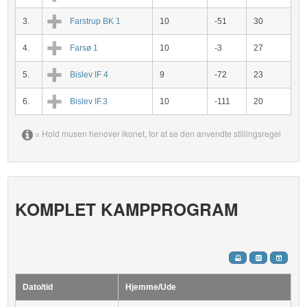
3.
Farstrup BK 1
10
-51
30
4.
Farsø 1
10
-3
27
5.
Bislev IF 4
9
-72
23
6.
Bislev IF.3
10
-111
20
= Hold musen henover ikonet, for at se den anvendte stillingsregel
KOMPLET KAMPPROGRAM
Dato/tid
Hjemme/Ude