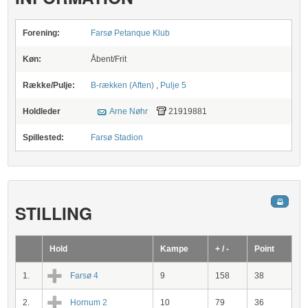
Forening:
Farsø Petanque Klub
Køn:
Åbent/Frit
Række/Pulje:
B-rækken (Aften)
,
Pulje 5
Holdleder
Arne Nøhr
21919881
Spillested:
Farsø Stadion
STILLING
Hold
Kampe
+ / -
Point
1.
Farsø 4
9
158
38
2.
Hornum 2
10
79
36