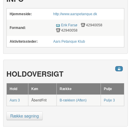
Hjemmeside:
http://www.aarspetanque.dk
Erik Farsø
42940058
Formand:
42940058
Aktivitetssteder:
Aars Petanque Klub
HOLDOVERSIGT
Hold
Køn
Række
Pulje
Aars 3
Åbent/Frit
B-rækken (Aften)
Pulje 3
Række søgning