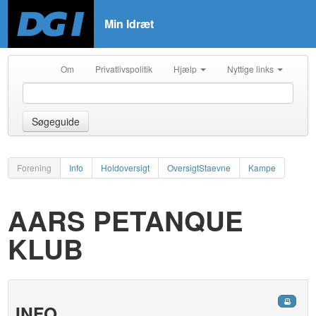
Min Idræt
Om
Privatlivspolitik
Hjælp
Nyttige links
Søgeguide
Forening
Info
Holdoversigt
OversigtStaevne
Kampe
AARS PETANQUE
KLUB
INFO