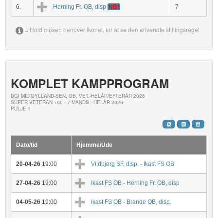
6.
Herning Fr. OB, disp
NB!
7
= Hold musen henover ikonet, for at se den anvendte stillingsregel
KOMPLET KAMPPROGRAM
DGI MIDTJYLLAND-SEN, OB, VET.-HELÅR/EFTERÅR 2026
SUPER VETERAN +60 - 7-MANDS - HELÅR 2026
PULJE 1
Dato/tid
Hjemme/Ude
20-04-26
19:00
Vildbjerg SF, disp.
-
Ikast FS OB
27-04-26
19:00
Ikast FS OB
-
Herning Fr. OB, disp
04-05-26
19:00
Ikast FS OB
-
Brande OB, disp.