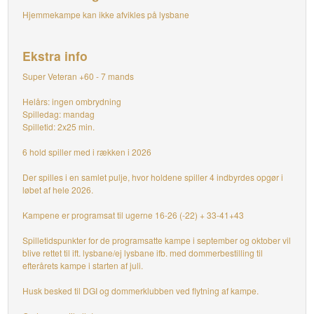
Hjemmekampe kan ikke afvikles på lysbane
Ekstra info
Super Veteran +60 - 7 mands
Helårs: ingen ombrydning
Spilledag: mandag
Spilletid: 2x25 min.
6 hold spiller med i rækken i 2026
Der spilles i en samlet pulje, hvor holdene spiller 4 indbyrdes opgør i
løbet af hele 2026.
Kampene er programsat til ugerne 16-26 (-22) + 33-41+43
Spilletidspunkter for de programsatte kampe i september og oktober vil
blive rettet til ift. lysbane/ej lysbane ifb. med dommerbestilling til
efterårets kampe i starten af juli.
Husk besked til DGI og dommerklubben ved flytning af kampe.