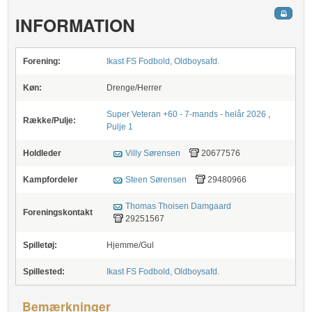
INFORMATION
Forening:
Ikast FS Fodbold, Oldboysafd.
Køn:
Drenge/Herrer
Super Veteran +60 - 7-mands - helår 2026
,
Række/Pulje:
Pulje 1
Holdleder
Villy Sørensen
20677576
Kampfordeler
Steen Sørensen
29480966
Thomas Thoisen Damgaard
Foreningskontakt
29251567
Spilletøj:
Hjemme/Gul
Spillested:
Ikast FS Fodbold, Oldboysafd.
Bemærkninger