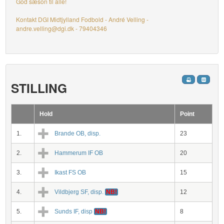
God sæson til alle!
Kontakt DGI Midtjylland Fodbold - André Velling -
andre.velling@dgi.dk - 79404346
STILLING
Hold
Point
1.
Brande OB, disp.
23
2.
Hammerum IF OB
20
3.
Ikast FS OB
15
4.
Vildbjerg SF, disp.
NB!
12
5.
Sunds IF, disp
NB!
8