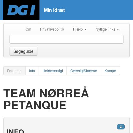
Min Idræt
Om
Privatlivspolitik
Hjælp
Nyttige links
Søgeguide
Forening
Info
Holdoversigt
OversigtStaevne
Kampe
TEAM NØRREÅ
PETANQUE
INFO