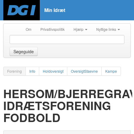
Min Idræt
Om
Privatlivspolitik
Hjælp
Nyttige links
Søgeguide
Forening
Info
Holdoversigt
OversigtStaevne
Kampe
HERSOM/BJERREGRA
IDRÆTSFORENING
FODBOLD