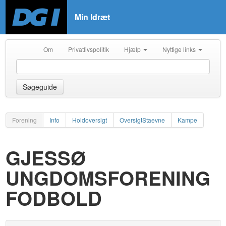
Min Idræt
Om
Privatlivspolitik
Hjælp
Nyttige links
Søgeguide
Forening
Info
Holdoversigt
OversigtStaevne
Kampe
GJESSØ
UNGDOMSFORENING
FODBOLD