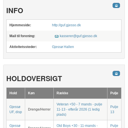
INFO
Hjemmeside:
http://guf.gjesso.dk
Mail til forening:
kasserer@guf.gjesso.dk
Aktivitetssteder:
Gjessø Hallen
HOLDOVERSIGT
Hold
Køn
Række
Pulje
Veteran +50 - 7 mands - pulje
Gjessø
Pulje
Drenge/Herrer
11-13 - efterår 2026 (1 ledig
UF, disp
13
plads)
Gjessø
Old Boys +30 - 11-mands -
Pulje