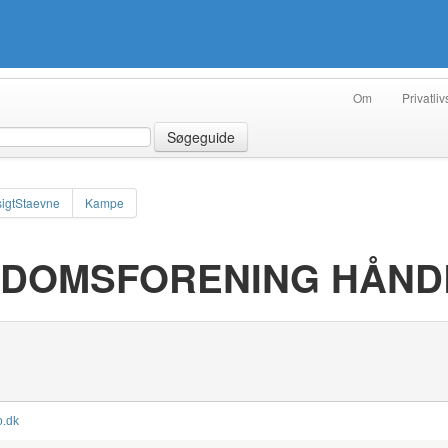
Om
Privatliv
Søgeguide
igtStaevne
Kampe
GDOMSFORENING HÅN
o.dk