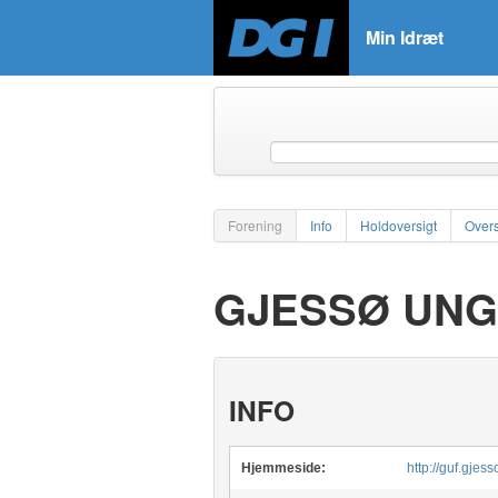
Min Idræt
Forening
Info
Holdoversigt
Overs
GJESSØ UN
INFO
Hjemmeside:
http://guf.gjess