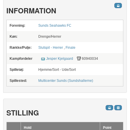
INFORMATION
Forening:
Sunds Seahawks FC
Køn:
Drenge/Herrer
Række/Pulje:
Slutspil - Herrer
,
Finale
Kampfordeler
Jesper Kjelgaard
60940034
Spilletøj:
Hjemme/Sort - Ude/Sort
Spillested:
Multicenter Sunds (Sundshallerne)
STILLING
Hold
Point