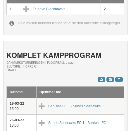
1.
Fr. havn Blackhawks 1
2
= Hold musen henover ikonet, for at se den anvendte stillingsregel
KOMPLET KAMPPROGRAM
DANMARKSTURNERINGEN I FLOORBALL 21/22
SLUTSPIL - HERRER
FINALE
Dato/tid
Hjemme/Ude
19-03-22
Benløse FC 1
-
Sunds Seahawks FC 1
15:00
26-03-22
Sunds Seahawks FC 1
-
Benløse FC 1
13:00