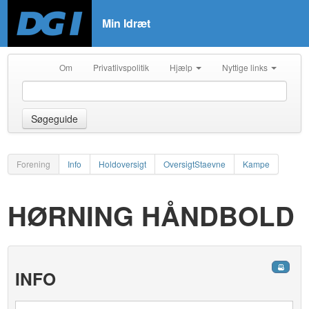
Min Idræt
Om
Privatlivspolitik
Hjælp
Nyttige links
Søgeguide
Forening
Info
Holdoversigt
OversigtStaevne
Kampe
HØRNING HÅNDBOLD
INFO