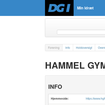
Min Idræt
Forening
Info
Holdoversigt
Overs
HAMMEL GY
INFO
Hjemmeside:
https://www.h