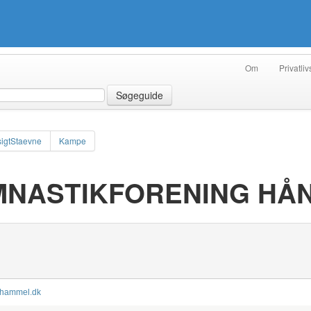
Om
Privatliv
Søgeguide
igtStaevne
Kampe
MNASTIKFORENING HÅ
gfhammel.dk