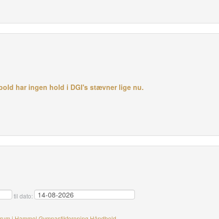
d har ingen hold i DGI's stævner lige nu.
til dato:
dsrum i Hammel Gymnastikforening Håndbold.