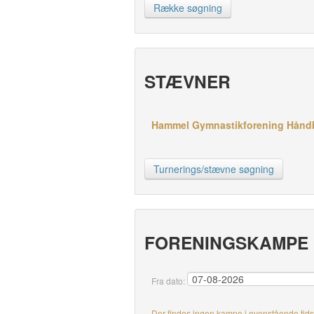
Række søgning
STÆVNER
Hammel Gymnastikforening Håndbol
Turnerings/stævne søgning
FORENINGSKAMPE
Fra dato:
Der findes ingen kampe i ovenstående ti