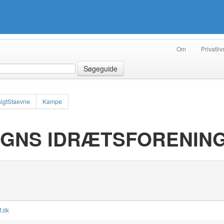
Om
Privatliv
Søgeguide
igtStaevne
Kampe
GNS IDRÆTSFORENIN
f.dk