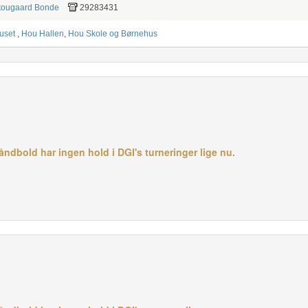
Stougaard Bonde
29283431
huset
,
Hou Hallen
,
Hou Skole og Børnehus
dbold har ingen hold i DGI's turneringer lige nu.