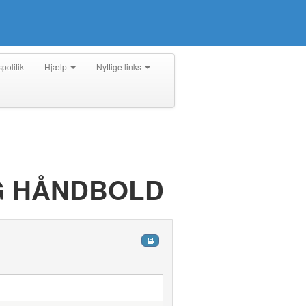
spolitik
Hjælp
Nyttige links
G HÅNDBOLD