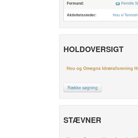
Formand:
Pernille 
Aktivitetssteder:
Hou v/ Tennis
HOLDOVERSIGT
Hou og Omegns Idrætsforening Hån
Række søgning
STÆVNER