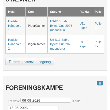
Hold
Køn
Stævne
Række
Pulje
Hadsten
U9-U13 Sabro
U11
Pulje
Håndbold
Piger/Damer
Byfest Cup 2026
Piger
3
-
1
(udendørs)
Hadsten
U9-U13 Sabro
U11
Pulje
Håndbold
Piger/Damer
Byfest Cup 2026
Piger
3
-
2
(udendørs)
Turnerings/stævne søgning
FORENINGSKAMPE
Fra dato:
til dato: