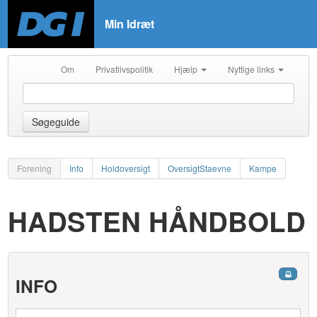
Min Idræt
Om
Privatlivspolitik
Hjælp
Nyttige links
Søgeguide
Forening
Info
Holdoversigt
OversigtStaevne
Kampe
HADSTEN HÅNDBOLD
INFO