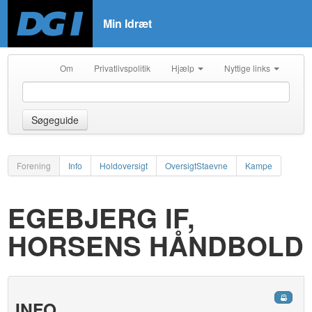
Min Idræt
Om
Privatlivspolitik
Hjælp
Nyttige links
Søgeguide
Forening
Info
Holdoversigt
OversigtStaevne
Kampe
EGEBJERG IF,
HORSENS HÅNDBOLD
INFO