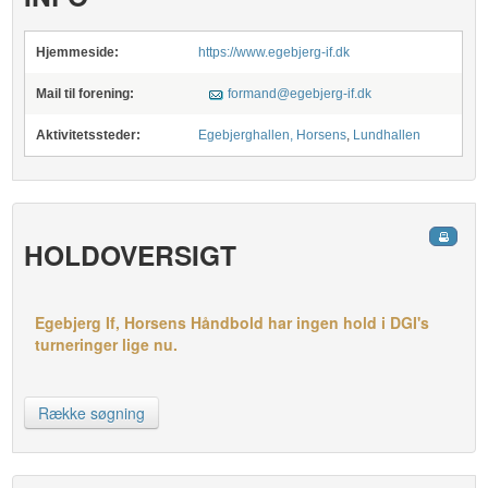
Hjemmeside:
https://www.egebjerg-if.dk
Mail til forening:
formand@egebjerg-if.dk
Aktivitetssteder:
Egebjerghallen, Horsens
,
Lundhallen
HOLDOVERSIGT
Egebjerg If, Horsens Håndbold har ingen hold i DGI's
turneringer lige nu.
Række søgning