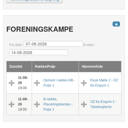
FORENINGSKAMPE
Fra dato:
til dato:
Dato/tid
Række/Pulje
Hjemme/Ude
11-08-
Op/ned i række A/B
-
Rask Mølle 2
-
OZ
26
Pulje 1
fra Engum 1
19:00
11-08-
B-række,
OZ fra Engum 2
-
26
Placeringskampe
-
Tøsekuglerne
19:00
Pulje 1