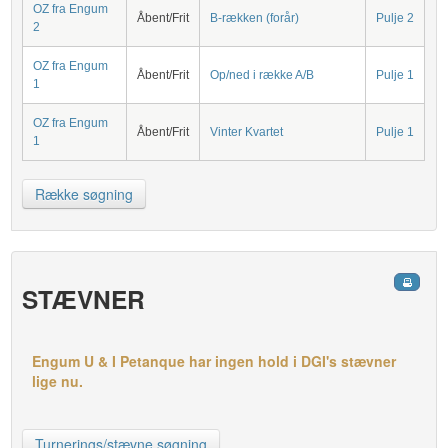
OZ fra Engum
Åbent/Frit
B-rækken (forår)
Pulje 2
2
OZ fra Engum
Åbent/Frit
Op/ned i række A/B
Pulje 1
1
OZ fra Engum
Åbent/Frit
Vinter Kvartet
Pulje 1
1
Række søgning
STÆVNER
Engum U & I Petanque har ingen hold i DGI's stævner
lige nu.
Turnerings/stævne søgning