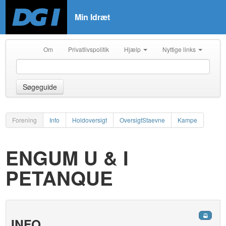
Min Idræt
Om
Privatlivspolitik
Hjælp
Nyttige links
Søgeguide
Forening
Info
Holdoversigt
OversigtStaevne
Kampe
ENGUM U & I
PETANQUE
INFO