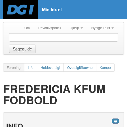
Min Idræt
Om
Privatlivspolitik
Hjælp
Nyttige links
Søgeguide
Forening
Info
Holdoversigt
OversigtStaevne
Kampe
FREDERICIA KFUM
FODBOLD
INFO