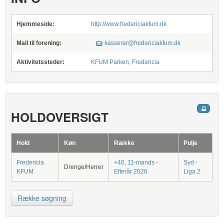
Hjemmeside:
http://www.fredericiakfum.dk
Mail til forening:
kasserer@fredericiakfum.dk
Aktivitetssteder:
KFUM Parken, Fredericia
HOLDOVERSIGT
Hold
Køn
Række
Pulje
Fredericia
+40, 11-mands -
Syd -
Drenge/Herrer
KFUM
Efterår 2026
Liga 2
Række søgning