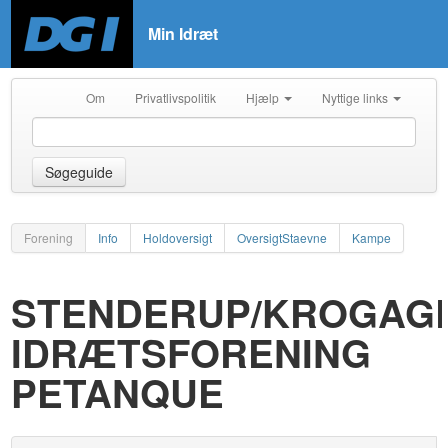
Min Idræt
Om
Privatlivspolitik
Hjælp
Nyttige links
Søgeguide
Forening
Info
Holdoversigt
OversigtStaevne
Kampe
STENDERUP/KROGAG
IDRÆTSFORENING
PETANQUE