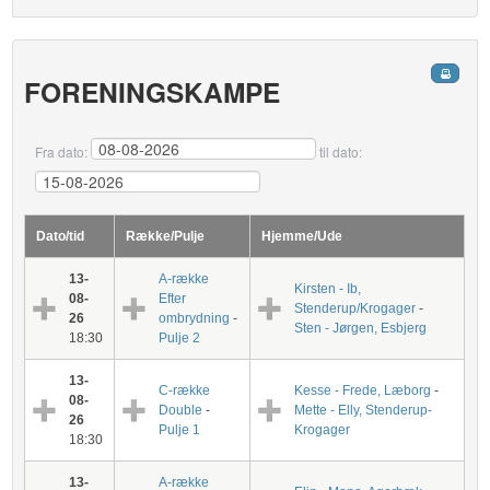
FORENINGSKAMPE
Fra dato:
til dato:
Dato/tid
Række/Pulje
Hjemme/Ude
13-
A-række
Kirsten - Ib,
08-
Efter
Stenderup/Krogager
-
26
ombrydning
-
Sten - Jørgen, Esbjerg
18:30
Pulje 2
13-
C-række
Kesse - Frede, Læborg
-
08-
Double
-
Mette - Elly, Stenderup-
26
Pulje 1
Krogager
18:30
13-
A-række