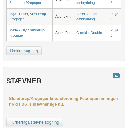
Åbent/Frit
Stenderup/Krogager
ombrydning
2
Inga - Buller, Stenderup-
B-række Efter
Pulje
Åbent/Frit
Krogager
ombrydning
1
Mette - Elly, Stenderup-
Pulje
Åbent/Frit
C-række Double
Krogager
1
Række søgning
STÆVNER
Stenderup/Krogager Idrætsforening Petanque har ingen
hold i DGI's stævner lige nu.
Turnerings/stævne søgning