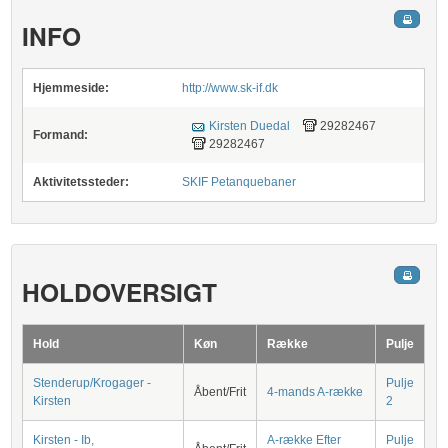
INFO
Hjemmeside:
http://www.sk-if.dk
Kirsten Duedal
29282467
Formand:
29282467
Aktivitetssteder:
SKIF Petanquebaner
HOLDOVERSIGT
Hold
Køn
Række
Pulje
Stenderup/Krogager -
Pulje
Åbent/Frit
4-mands A-række
Kirsten
2
Kirsten - Ib,
A-række Efter
Pulje