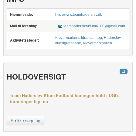
Hjemmeside:
http://www.teamhaderslev.dk
Mail til forening:
teamhaderslevkfum6100@gmail.com
Kløvermarkens Idrætsanlæg
,
Haderslev
Aktivitetssteder:
kunstgræsbane
,
Kløvermarkhallen
HOLDOVERSIGT
Team Haderslev Kfum Fodbold har ingen hold i DGI's
turneringer lige nu.
Række søgning