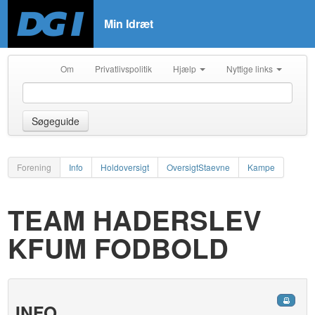
Min Idræt
Om
Privatlivspolitik
Hjælp
Nyttige links
Søgeguide
Forening
Info
Holdoversigt
OversigtStaevne
Kampe
TEAM HADERSLEV
KFUM FODBOLD
INFO