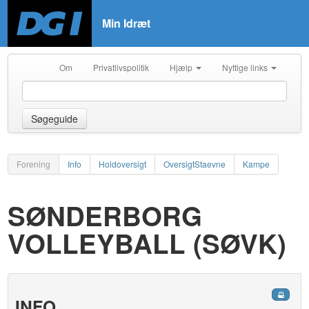
Min Idræt
Om
Privatlivspolitik
Hjælp
Nyttige links
Søgeguide
Forening
Info
Holdoversigt
OversigtStaevne
Kampe
SØNDERBORG
VOLLEYBALL (SØVK)
INFO