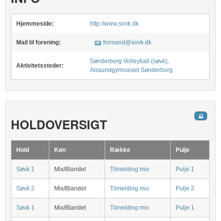
Hjemmeside:
http://www.sovk.dk
Mail til forening:
formand@sovk.dk
Sønderborg Volleyball (søvk)
,
Aktivitetssteder:
Alssundgymnasiet Sønderborg
HOLDOVERSIGT
Hold
Køn
Række
Pulje
Søvk 1
Mix/Blandet
Tilmelding mix
Pulje 1
Søvk 2
Mix/Blandet
Tilmelding mix
Pulje 2
Søvk 1
Mix/Blandet
Tilmelding mix
Pulje 1